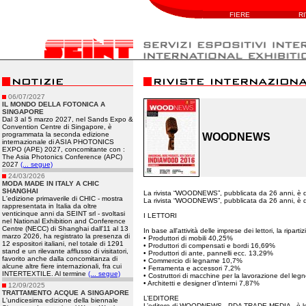
FIERE
R
06/07/2027
IL MONDO DELLA FOTONICA A
SINGAPORE
Dal 3 al 5 marzo 2027, nel Sands Expo &
Convention Centre di Singapore, è
programmata la seconda edizione
WOODNEWS
internazionale di ASIA PHOTONICS
EXPO (APE) 2027, concomitante con :
The Asia Photonics Conference (APC)
2027
(... segue)
24/03/2026
MODA MADE IN ITALY A CHIC
SHANGHAI
La rivista “WOODNEWS”, pubblicata da 26 anni, è dis
L'edizione primaverile di CHIC - mostra
La rivista “WOODNEWS”, pubblicata da 26 anni, è dis
rappresentata in Italia da oltre
venticinque anni da SEINT srl - svoltasi
I LETTORI
nel National Exhibition and Conference
Centre (NECC) di Shanghai dall'11 al 13
In base all'attività delle imprese dei lettori, la ri
marzo 2026, ha registrato la presenza di
• Produttori di mobili 40,25%
12 espositori italiani, nel totale di 1291
• Produttori di compensati e bordi 16,69%
stand e un rilevante afflusso di visitatori,
• Produttori di ante, pannelli ecc. 13,29%
favorito anche dalla concomitanza di
• Commercio di legname 10,7%
alcune altre fiere internazionali, fra cui
• Ferramenta e accessori 7,2%
INTERTEXTILE. Al termine
(... segue)
• Costruttori di macchine per la lavorazione del le
• Architetti e designer d’interni 7,87%
12/09/2025
TRATTAMENTO ACQUE A SINGAPORE
L’EDITORE
L'undicesima edizione della biennale
L’editore di WOODNEWS - PDA TRADE MEDIA - è leader 