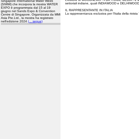
Singapore International Water Week
settoriali indiane, quali INDIAWOOD e DELHIWOOD
(SIWW) che incorpora la mostra WATER
EXPO è programmata dal 15 al 19
IL RAPPRESENTANTE IN ITALIA
giugno nel Sands Expo & Convention
La rappresentanza esclusiva per l’Italia della riv
Centre di Singapore. Organizzata da MMI
Asia Pte.Ltd., la mostra ha registrato
nell'edizione 2024
(... segue)